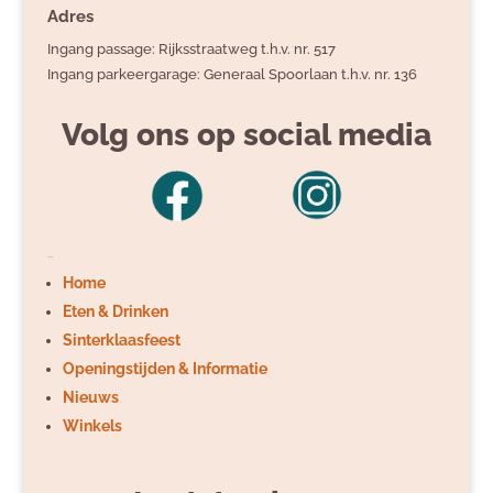
Adres
Ingang passage: Rijksstraatweg t.h.v. nr. 517
Ingang parkeergarage: Generaal Spoorlaan t.h.v. nr. 136
Volg ons op social media
Pagina's
Home
Eten & Drinken
Sinterklaasfeest
Openingstijden & Informatie
Nieuws
Winkels