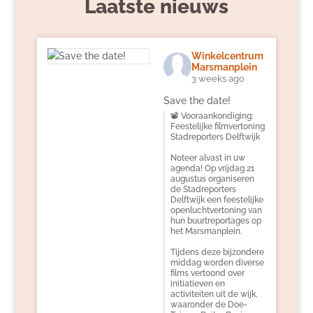
Laatste nieuws
Winkelcentrum
Marsmanplein
3 weeks ago
Save the date!
📽️ Vooraankondiging:
Feestelijke filmvertoning
Stadreporters Delftwijk
Noteer alvast in uw
agenda! Op vrijdag 21
augustus organiseren
de Stadreporters
Delftwijk een feestelijke
openluchtvertoning van
hun buurtreportages op
het Marsmanplein.
Tijdens deze bijzondere
middag worden diverse
films vertoond over
initiatieven en
activiteiten uit de wijk,
waaronder de Doe-