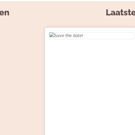
den
Laatst