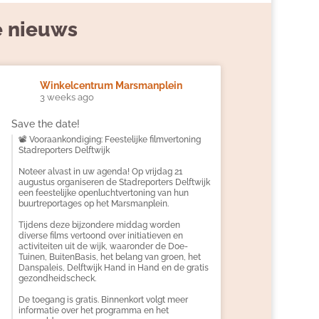
e nieuws
Winkelcentrum Marsmanplein
3 weeks ago
Save the date!
📽️ Vooraankondiging: Feestelijke filmvertoning
Stadreporters Delftwijk
Noteer alvast in uw agenda! Op vrijdag 21
augustus organiseren de Stadreporters Delftwijk
een feestelijke openluchtvertoning van hun
buurtreportages op het Marsmanplein.
Tijdens deze bijzondere middag worden
diverse films vertoond over initiatieven en
activiteiten uit de wijk, waaronder de Doe-
Tuinen, BuitenBasis, het belang van groen, het
Danspaleis, Delftwijk Hand in Hand en de gratis
gezondheidscheck.
De toegang is gratis. Binnenkort volgt meer
informatie over het programma en het